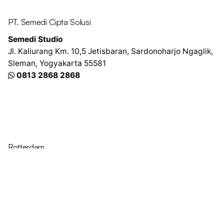
PT. Semedi Cipta Solusi
Semedi Studio
Jl. Kaliurang Km. 10,5
Jetisbaran, Sardonoharjo
Ngaglik,
Sleman, Yogyakarta 55581
0813 2868 2868
Rotterdam
Ohio Digital Media LTD.
Graaf Florisstraat 22A,
3021 CH
Rotterdam
Netherlands