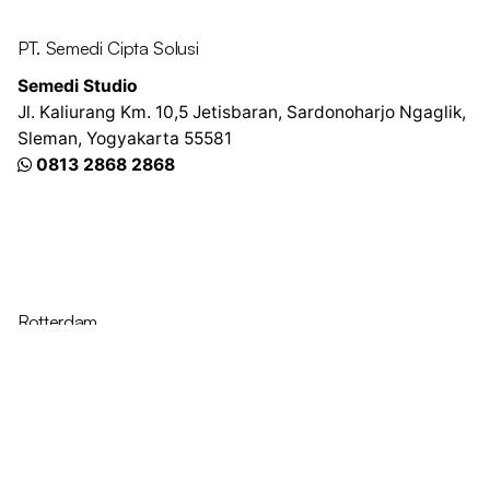
PT. Semedi Cipta Solusi
Semedi Studio
Jl. Kaliurang Km. 10,5
Jetisbaran, Sardonoharjo
Ngaglik,
Sleman, Yogyakarta 55581
0813 2868 2868
Rotterdam
Ohio Digital Media LTD.
Graaf Florisstraat 22A,
3021 CH
Rotterdam
Netherlands