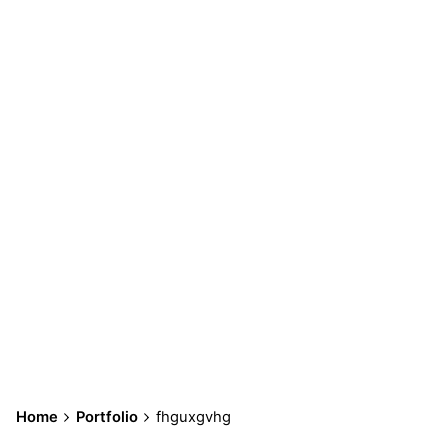
Home
Portfolio
fhguxgvhg