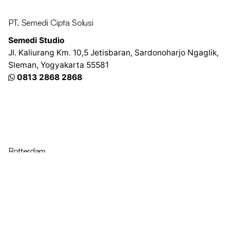
PT. Semedi Cipta Solusi
Semedi Studio
Jl. Kaliurang Km. 10,5
Jetisbaran, Sardonoharjo
Ngaglik,
Sleman, Yogyakarta 55581
0813 2868 2868
Rotterdam
Ohio Digital Media LTD.
Graaf Florisstraat 22A,
3021 CH
Rotterdam
Netherlands