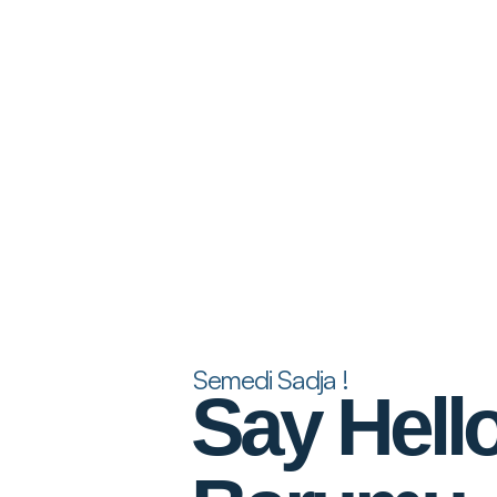
Semedi Sadja !
Say Hell